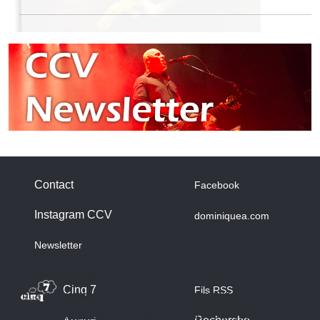
Contact
Facebook
Instagram CCV
dominiquea.com
A propos des cookies
Newsletter
Nous utilisons des cookies sur notre site web. Certains d’entre
eux sont essentiels au fonctionnement du site et d’autres nous
Cinq 7
Fils RSS
aident à améliorer ce site et l’expérience utilisateur (cookies
traceurs). Vous pouvez décider vous-même si vous autorisez