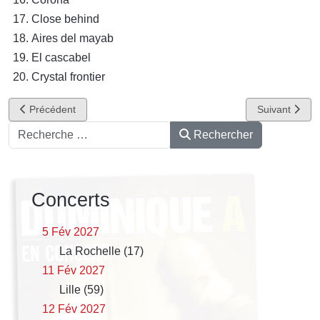
Close behind
Aires del mayab
El cascabel
Crystal frontier
Article précédent : Mansfield. TYA - En secret
Article suivant
Précédent
Suivant
Rechercher
Rechercher
Concerts
5 Fév 2027
La Rochelle (17)
11 Fév 2027
Lille (59)
12 Fév 2027