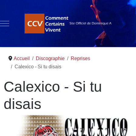
Mobile Menu Toggle
Accueil
Discographie
Reprises
Calexico - Si tu disais
Calexico - Si tu
disais