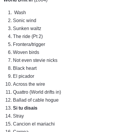
Wash
Sonic wind
Sunken waltz
The ride (Pt 2)
Frontera/trigger
Woven birds
Not even stevie nicks
Black heart
El picador
Across the wire
Quattro (World drifts in)
Ballad of cable hogue
Si tu disais
Stray
Cancion el mariachi
Corona