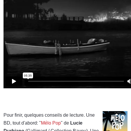
Pour finir, quelques conseils de lecture. Une
BD, tout d'abord: "
Mélo Pop
" de
Lucie
Durbiano
(Gallimard / Collection Bayou). Une