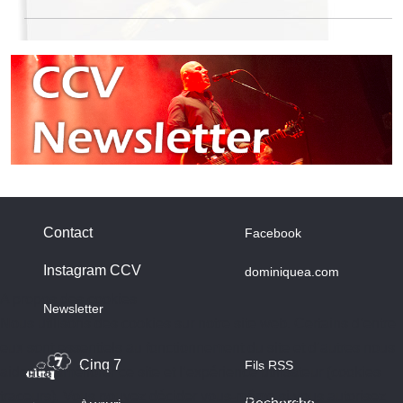
Contact
Facebook
Instagram CCV
dominiquea.com
A propos des cookies
Newsletter
Nous utilisons des cookies sur notre site web. Certains d’entre
eux sont essentiels au fonctionnement du site et d’autres nous
Cinq 7
Fils RSS
aident à améliorer ce site et l’expérience utilisateur (cookies
traceurs). Vous pouvez décider vous-même si vous autorisez