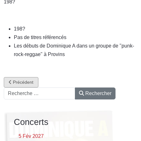
198?
198?
Pas de titres référencés
Les débuts de Dominique A dans un groupe de "punk-
rock-reggae" à Provins
Article précédent : John Merrick
Précédent
Rechercher
Rechercher
Concerts
5 Fév 2027