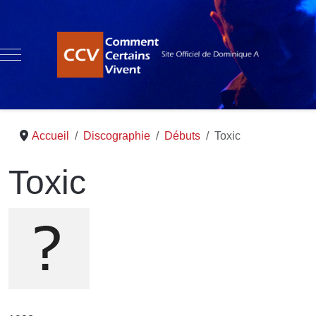
Mobile Menu Toggle
Accueil
Discographie
Débuts
Toxic
Toxic