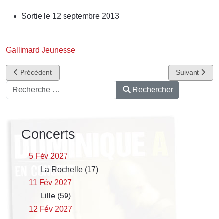
Sortie le 12 septembre 2013
Gallimard Jeunesse
Article précédent : Les symphonies Subaquatiques
Article suivan
Précédent
Suivant
Rechercher
Rechercher
Concerts
5 Fév 2027
La Rochelle (17)
11 Fév 2027
Lille (59)
12 Fév 2027