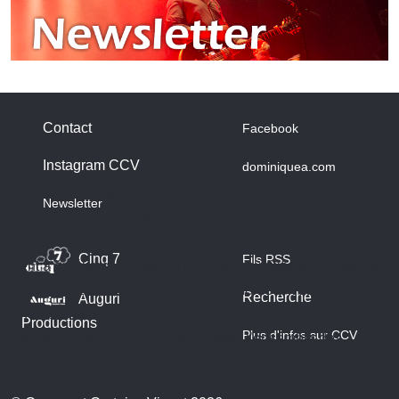
Contact
Facebook
Instagram CCV
dominiquea.com
A propos des cookies
Newsletter
Nous utilisons des cookies sur notre site web. Certains d’entre
eux sont essentiels au fonctionnement du site et d’autres nous
Cinq 7
Fils RSS
aident à améliorer ce site et l’expérience utilisateur (cookies
traceurs). Vous pouvez décider vous-même si vous autorisez
Recherche
Auguri
ou non ces cookies. Merci de noter que, si vous les rejetez,
Productions
Plus d'infos sur CCV
vous risquez de ne pas pouvoir utiliser l’ensemble des
fonctionnalités du site.