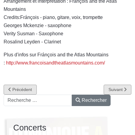
Arrangement et interprétation : Fránçois and the Atlas
Mountains
Credits:Fránçois - piano, gitare, voix, trompette
Georges Mckenzie - saxophone
Verity Susman - Saxophone
Rosalind Leyden - Clarinet
Plus d'infos sur Fránçois and the Atlas Mountains
:
http://www.francoisandtheatlasmountains.com/
Article précédent : Cyrz
Article suivan
Précédent
Suivant
Rechercher
Rechercher
Concerts