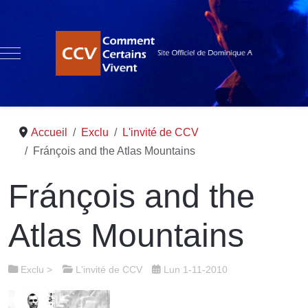
Mobile Menu Toggle
Accueil
Exclu
L'invité de CCV
Fránçois and the Atlas Mountains
Fránçois and the
Atlas Mountains
Exclu
>
L'invité de CCV
Lun 1-11-2010