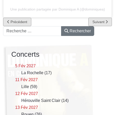
Une publication partagée par Dominique A (@dominiquea)
Article précédent : Le temps qui passe sans moi, 1er extrait de Q
Article suiva
Précédent
Suivant
Rechercher
Rechercher
Concerts
5 Fév 2027
La Rochelle (17)
11 Fév 2027
Lille (59)
12 Fév 2027
Hérouville Saint Clair (14)
13 Fév 2027
Rouen (76)