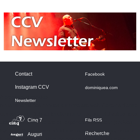
Contact
Facebook
Instagram CCV
dominiquea.com
A propos des cookies
Newsletter
Nous utilisons des cookies sur notre site web. Certains d’entre
eux sont essentiels au fonctionnement du site et d’autres nous
Cinq 7
Fils RSS
aident à améliorer ce site et l’expérience utilisateur (cookies
traceurs). Vous pouvez décider vous-même si vous autorisez
Recherche
Auguri
ou non ces cookies. Merci de noter que, si vous les rejetez,