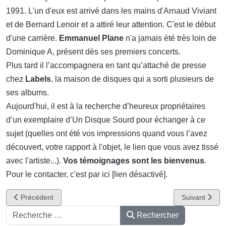
1991. L'un d'eux est arrivé dans les mains d'Arnaud Viviant
et de Bernard Lenoir et a attiré leur attention. C'est le début
d'une carrière.
Emmanuel Plane
n'a jamais été très loin de
Dominique A, présent dès ses premiers concerts.
Plus tard il l’accompagnera en tant qu’attaché de presse
chez
Labels
, la maison de disques qui a sorti plusieurs de
ses albums.
Aujourd'hui, il est à la recherche d’heureux propriétaires
d’un exemplaire d’Un Disque Sourd pour échanger à ce
sujet (quelles ont été vos impressions quand vous l’avez
découvert, votre rapport à l'objet, le lien que vous avez tissé
avec l'artiste...).
Vos témoignages sont les bienvenus
.
Pour le contacter, c'est par ici [lien désactivé].
Article précédent : Dominique A au Printemps de Bourges avec Phil
Article suivan
Précédent
Suivant
Rechercher
Rechercher